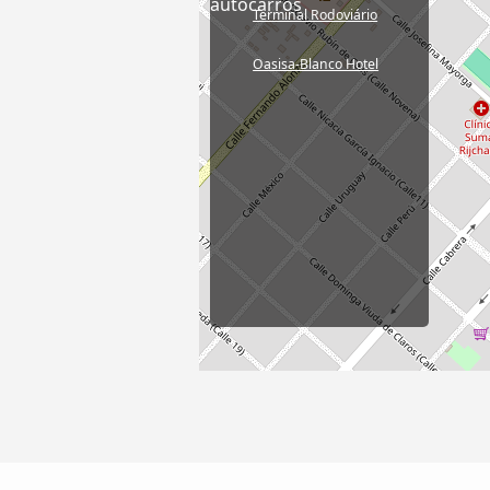
autocarros
Terminal Rodoviário
Oasisa-Blanco Hotel