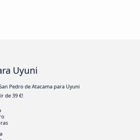
ara Uyuni
 San Pedro de Atacama para Uyuni
r de 39 €!
o
ro
oras
ia