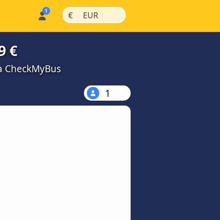
|
|
€
EUR
9 €
na CheckMyBus
1