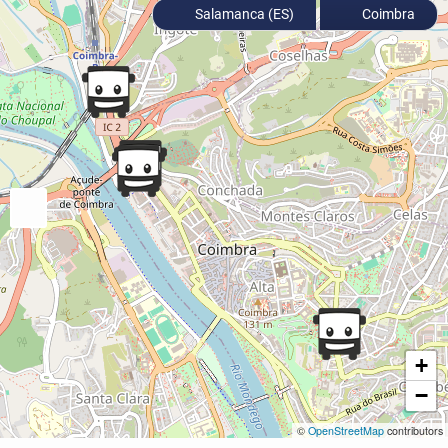
Salamanca (ES)
Coimbra
+
−
©
OpenStreetMap
contributors