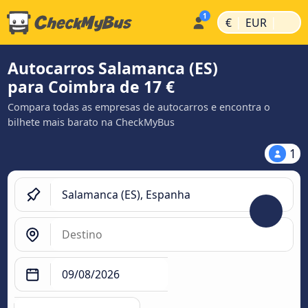
|
|
€
EUR
Autocarros Salamanca (ES)
para Coimbra de 17 €
Compara todas as empresas de autocarros e encontra o
bilhete mais barato na CheckMyBus
1