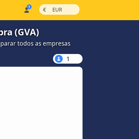
|
|
€
EUR
bra (GVA)
omparar todos as empresas
1