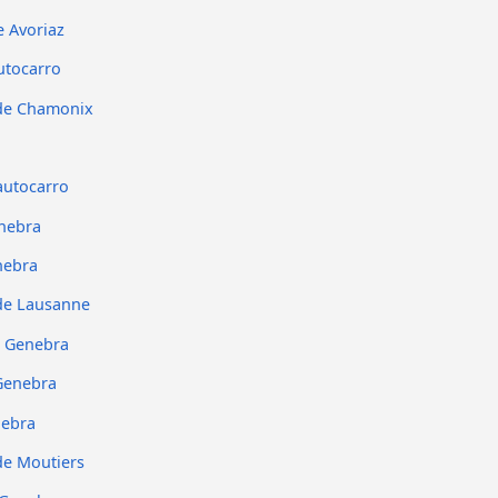
 Avoriaz
utocarro
 de Chamonix
autocarro
enebra
nebra
de Lausanne
o Genebra
Genebra
nebra
de Moutiers