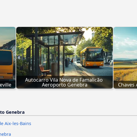
Autocarro Vila Nova de Famalicão 
ville
Aeroporto Genebra
Chaves 
rto Genebra
e Aix-les-Bains
nebra