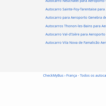
Autocarro Neuchâtel para Aeroporto
Autocarro Sainte-Foy-Tarentaise par
Autocarro para Aeroporto Genebra d
Autocarros Thonon-les-Bains para A
Autocarro Val-d'Isère para Aeroport
Autocarro Vila Nova de Famalicão Ae
CheckMyBus
›
França - Todos os autoc