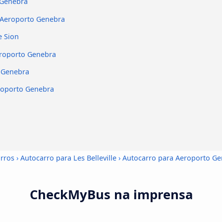
 Genebra
a Aeroporto Genebra
e Sion
eroporto Genebra
o Genebra
roporto Genebra
arros
›
Autocarro para Les Belleville
›
Autocarro para Aeroporto G
CheckMyBus na imprensa