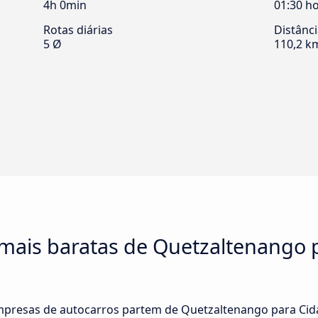
4h 0min
01:30 h
Rotas diárias
Distânc
5 Ø
110,2 k
 mais baratas de Quetzaltenango 
empresas de autocarros partem de Quetzaltenango para Cid