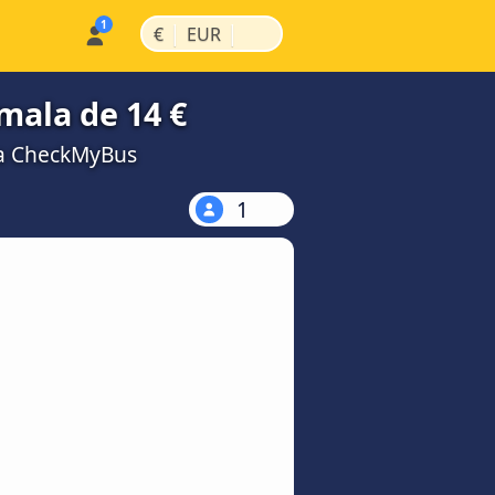
|
|
€
EUR
mala de 14 €
na CheckMyBus
1