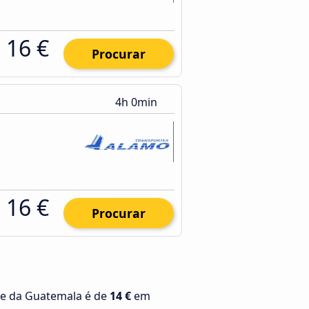
16 €
Procurar
4h 0min
16 €
Procurar
de da Guatemala é de
14 €
em