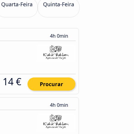
Quarta-Feira
Quinta-Feira
4h 0min
14 €
Procurar
4h 0min