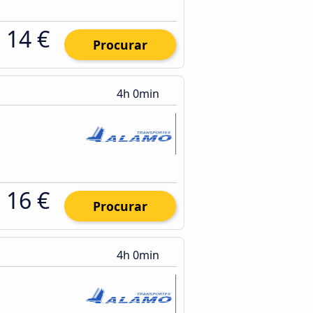
14 €
Procurar
4h 0min
16 €
Procurar
4h 0min