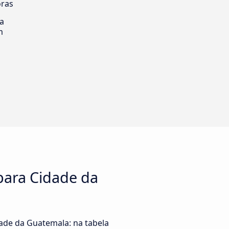
oras
ia
m
para Cidade da
ade da Guatemala: na tabela