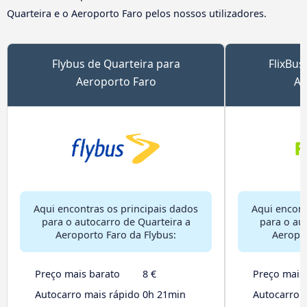
Quarteira e o Aeroporto Faro pelos nossos utilizadores.
Flybus de Quarteira para
FlixBus
Aeroporto Faro
Ae
Aqui encontras os principais dados
Aqui encont
para o autocarro de Quarteira a
para o au
Aeroporto Faro da Flybus:
Aeropor
Preço mais barato
8 €
Preço mais
Autocarro mais rápido
0h 21min
Autocarro 