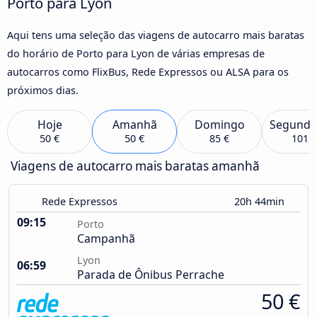
Porto para Lyon
Aqui tens uma seleção das viagens de autocarro mais baratas
do horário de Porto para Lyon de várias empresas de
autocarros como FlixBus, Rede Expressos ou ALSA para os
próximos dias.
Hoje
Amanhã
Domingo
Segunda
50 €
50 €
85 €
101 €
Viagens de autocarro mais baratas amanhã
Rede Expressos
20h 44min
09:15
Porto
Campanhã
Lyon
06:59
Parada de Ônibus Perrache
50 €