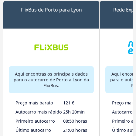
FlixBus de Porto para Lyon
Rede Expr
Aqui encontras os principais dados
Aqui encont
para o autocarro de Porto a Lyon da
para o auto
FlixBus:
Re
Preço mais barato
121 €
Preço mais
Autocarro mais rápido
25h 20min
Autocarro 
Primeiro autocarro
08:50 horas
Primeiro a
Último autocarro
21:00 horas
Último aut