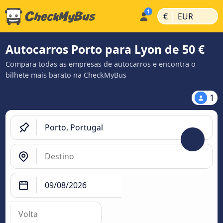
|
|
€
EUR
Autocarros Porto para Lyon de 50 €
Compara todas as empresas de autocarros e encontra o
bilhete mais barato na CheckMyBus
1