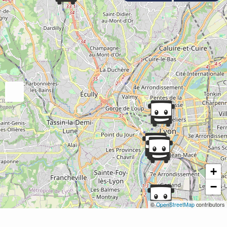
+
−
©
OpenStreetMap
contributors