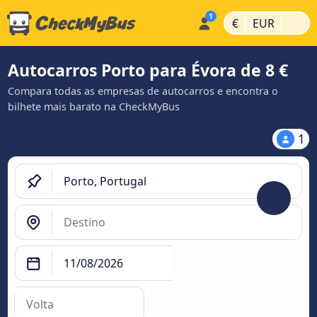
|
|
€
EUR
Autocarros Porto para Évora de 8 €
Compara todas as empresas de autocarros e encontra o
bilhete mais barato na CheckMyBus
1