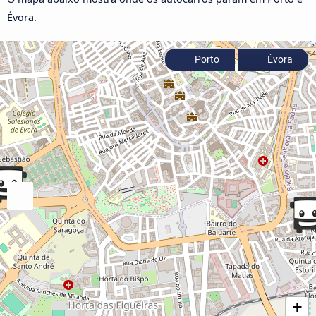
Évora.
Porto
Évora
+