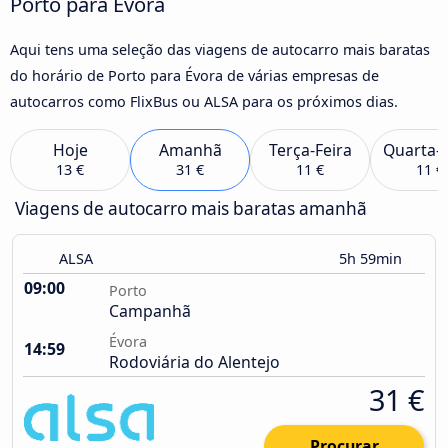
Porto para Évora
Aqui tens uma seleção das viagens de autocarro mais baratas
do horário de Porto para Évora de várias empresas de
autocarros como FlixBus ou ALSA para os próximos dias.
Hoje
Amanhã
Terça-Feira
Quarta-F
13 €
31 €
11 €
11 €
Viagens de autocarro mais baratas amanhã
ALSA
5h 59min
09:00
Porto
Campanhã
Évora
14:59
Rodoviária do Alentejo
31 €
Procurar