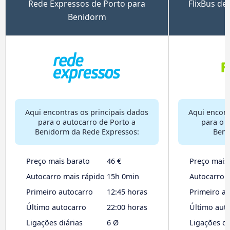
Rede Expressos de Porto para
FlixBus de
Benidorm
Aqui encontras os principais dados
Aqui encont
para o autocarro de Porto a
para o 
Benidorm da Rede Expressos:
Beni
Preço mais barato
46 €
Preço mais
Autocarro mais rápido
15h 0min
Autocarro 
Primeiro autocarro
12:45 horas
Primeiro a
Último autocarro
22:00 horas
Último aut
Ligações diárias
6 Ø
Ligações di