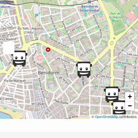
+
−
©
OpenStreetMap
contributors