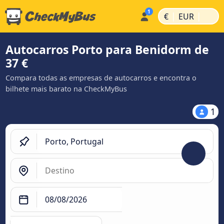
|
|
€
EUR
Autocarros Porto para Benidorm de
37 €
Compara todas as empresas de autocarros e encontra o
bilhete mais barato na CheckMyBus
1