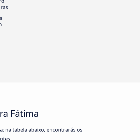
ro
oras
ia
m
ra Fátima
: na tabela abaixo, encontrarás os
ntes.