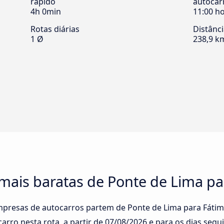
rápido
autocar
4h 0min
11:00 h
Rotas diárias
Distânc
1 Ø
238,9 k
mais baratas de Ponte de Lima pa
empresas de autocarros partem de Ponte de Lima para Fátima
rro nesta rota, a partir de
07/08/2026
e para os dias segui