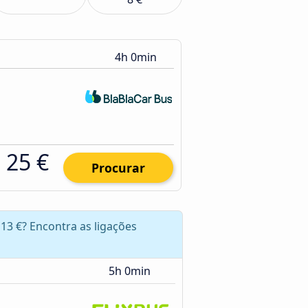
4h 0min
25 €
Procurar
13 €? Encontra as ligações
5h 0min