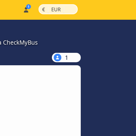
|
|
€
EUR
na CheckMyBus
1