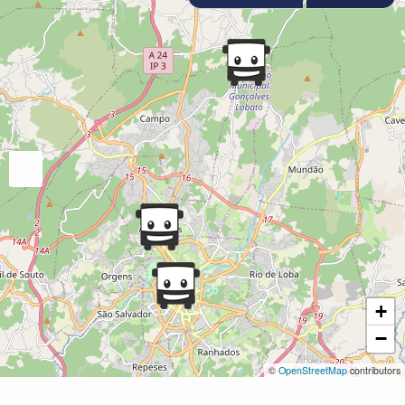
+
−
©
OpenStreetMap
contributors