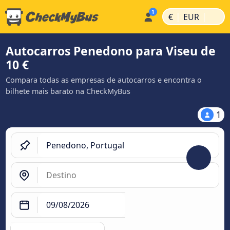
|
|
€
EUR
Autocarros Penedono para Viseu de
10 €
Compara todas as empresas de autocarros e encontra o
bilhete mais barato na CheckMyBus
1