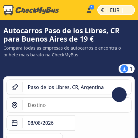
|
|
€
EUR
Autocarros Paso de los Libres, CR
para Buenos Aires de 19 €
Compara todas as empresas de autocarros e encontra o
bilhete mais barato na CheckMyBus
1