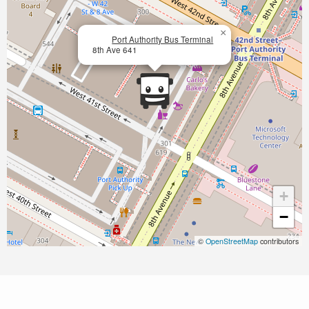
×
Port Authority Bus Terminal
8th Ave 641
+
−
©
OpenStreetMap
contributors