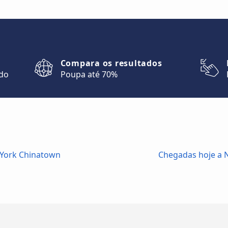
Compara os resultados
ndo
Poupa até 70%
 York Chinatown
Chegadas hoje a 