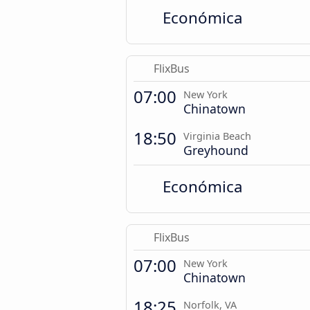
Económica
FlixBus
07:00
New York
Chinatown
18:50
Virginia Beach
Greyhound
Económica
FlixBus
07:00
New York
Chinatown
18:25
Norfolk, VA