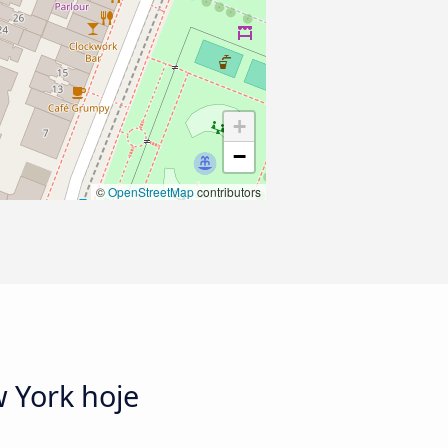
+
−
©
OpenStreetMap
contributors
 York hoje