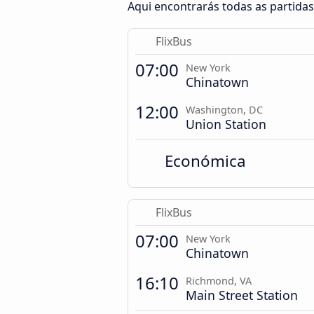
Aqui encontrarás todas as partida
FlixBus
07:00
New York
Chinatown
12:00
Washington, DC
Union Station
Económica
FlixBus
07:00
New York
Chinatown
16:10
Richmond, VA
Main Street Station