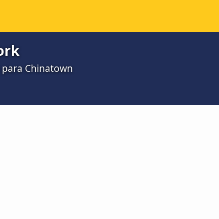
ork
s para Chinatown