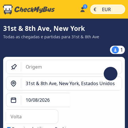
|
|
€
EUR
31st & 8th Ave, New York
Todas as chegadas e partidas para 31st & 8th Ave
1