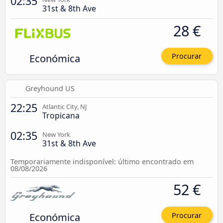
02:35
31st & 8th Ave
28 €
Económica
Procurar
Greyhound US
22:25
Atlantic City, NJ
Tropicana
02:35
New York
31st & 8th Ave
Temporariamente indisponível: último encontrado em
08/08/2026
52 €
Económica
Procurar