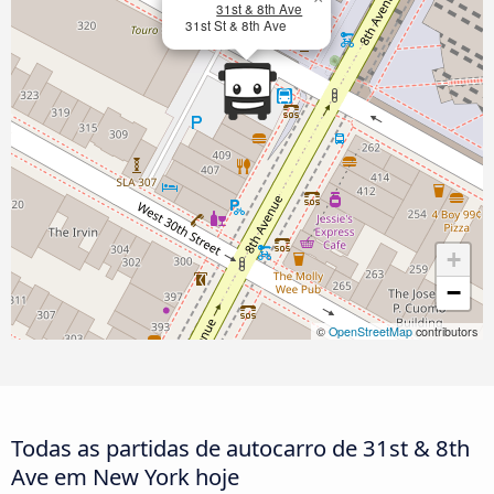
31st & 8th Ave
31st St & 8th Ave
+
−
©
OpenStreetMap
contributors
Todas as partidas de autocarro de 31st & 8th
Ave em New York hoje