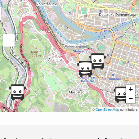
+
−
©
OpenStreetMap
contributors