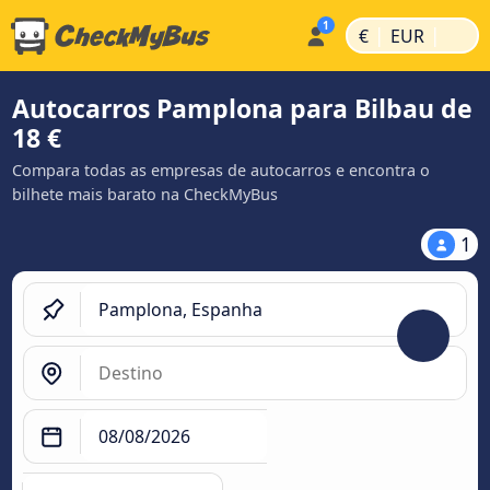
|
|
€
EUR
Autocarros Pamplona para Bilbau de
18 €
Compara todas as empresas de autocarros e encontra o
bilhete mais barato na CheckMyBus
1