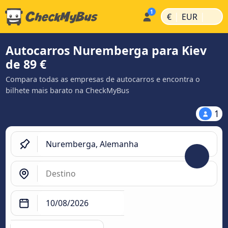
|
|
€
EUR
Autocarros Nuremberga para Kiev
de 89 €
Compara todas as empresas de autocarros e encontra o
bilhete mais barato na CheckMyBus
1