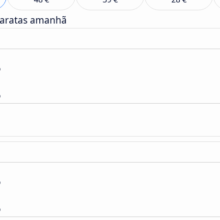
baratas amanhã
o
o
o
o