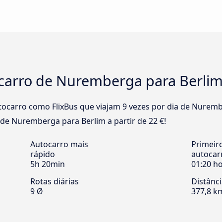
ocarro de Nuremberga para Berli
ocarro como FlixBus que viajam 9 vezes por dia de Nuremb
 de Nuremberga para Berlim a partir de 22 €!
Autocarro mais
Primeir
rápido
autocar
5h 20min
01:20 h
Rotas diárias
Distânc
9 Ø
377,8 k