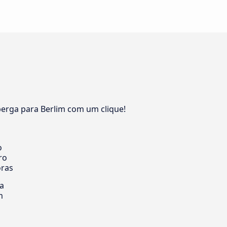
m
erga para Berlim com um clique!
o
ro
oras
ia
m