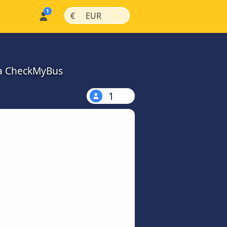
|
|
€
EUR
na CheckMyBus
1