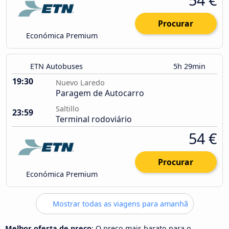
Procurar
Económica Premium
ETN Autobuses
5h 29min
19:30
Nuevo Laredo
Paragem de Autocarro
Saltillo
23:59
Terminal rodoviário
54 €
Procurar
Económica Premium
Mostrar todas as viagens para amanhã
Melhor oferta de preço
: O preço mais barato para o