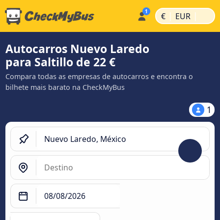
|
|
€
EUR
Autocarros Nuevo Laredo
para Saltillo de 22 €
Compara todas as empresas de autocarros e encontra o
bilhete mais barato na CheckMyBus
1