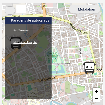
Mukdahan
Paragens de autocarros
Bus Terminal
Mukdahan Hospital
+
−