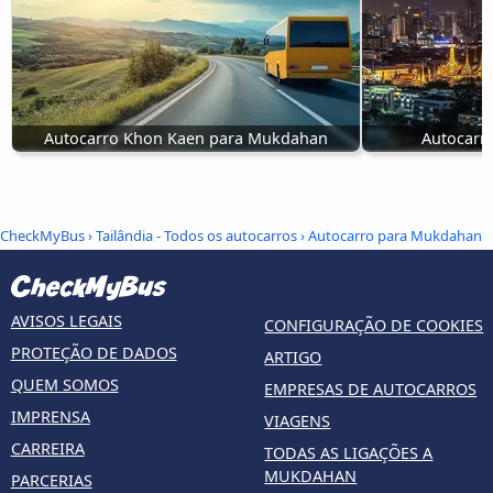
Autocarro Khon Kaen para Mukdahan
Autocarr
CheckMyBus
›
Tailândia - Todos os autocarros
› Autocarro para Mukdahan
AVISOS LEGAIS
CONFIGURAÇÃO DE COOKIES
PROTEÇÃO DE DADOS
ARTIGO
QUEM SOMOS
EMPRESAS DE AUTOCARROS
IMPRENSA
VIAGENS
CARREIRA
TODAS AS LIGAÇÕES A
MUKDAHAN
PARCERIAS