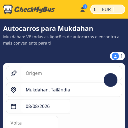
|
|
€
EUR
Autocarros para Mukdahan
Mukdahan: Vê todas as ligações de autocarros e encontra a
mais conveniente para ti
1