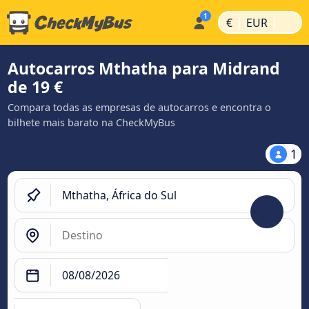
|
|
€
EUR
Autocarros Mthatha para Midrand
de 19 €
Compara todas as empresas de autocarros e encontra o
bilhete mais barato na CheckMyBus
1