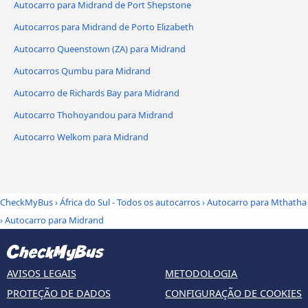
Autocarro para Midrand de Port Shepstone
Autocarros para Midrand de Porto Elizabeth
Autocarro Queenstown (ZA) para Midrand
Autocarros Qumbu para Midrand
Autocarro de Richards Bay para Midrand
Autocarro Thohoyandou para Midrand
Autocarro Welkom para Midrand
CheckMyBus
›
África do Sul - Todos os autocarros
›
Autocarro para Mthatha
›
Autocarro para Midrand
AVISOS LEGAIS
METODOLOGIA
PROTEÇÃO DE DADOS
CONFIGURAÇÃO DE COOKIES