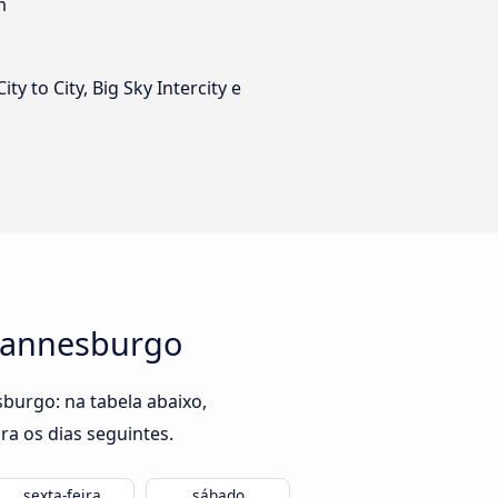
m
ty to City, Big Sky Intercity e
ohannesburgo
burgo: na tabela abaixo,
ra os dias seguintes.
sexta-feira
sábado