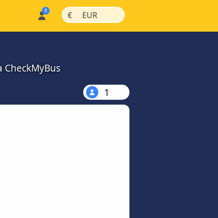
|
|
€
EUR
na CheckMyBus
1