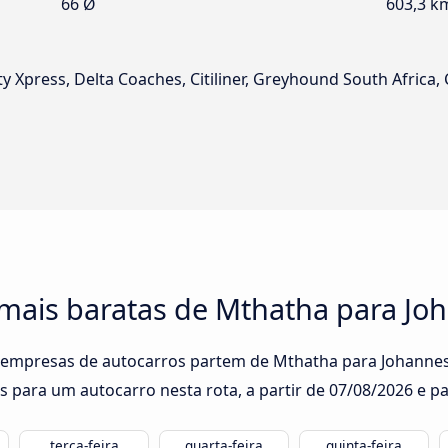
66 Ø
603,3 k
ty Xpress, Delta Coaches, Citiliner, Greyhound South Africa, Ci
 mais baratas de Mthatha para J
0 empresas de autocarros partem de Mthatha para Johannes
s para um autocarro nesta rota, a partir de
07/08/2026
e pa
terça-feira
quarta-feira
quinta-feira