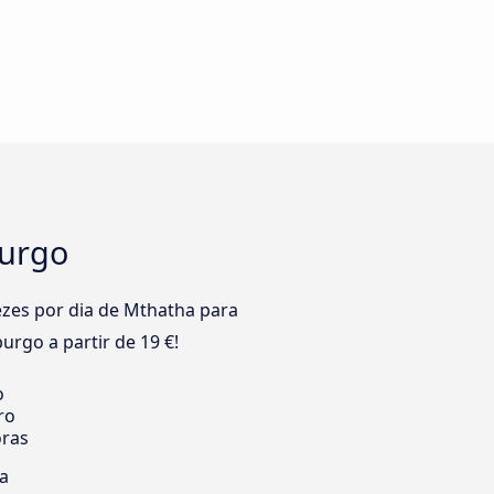
burgo
zes por dia de Mthatha para
rgo a partir de 19 €!
o
ro
oras
ia