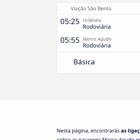
Viação São Bento
05:25
Orlândia
Rodoviária
05:55
Morro Agudo
Rodoviária
Básica
Nesta página, encontrarás
as liga
sobre as paragens Morro Agudo qu