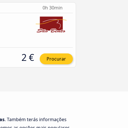
0h 30min
2 €
Procurar
as
. Também terás informações
remos as opções mais populares