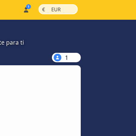
|
|
€
EUR
e para ti
1