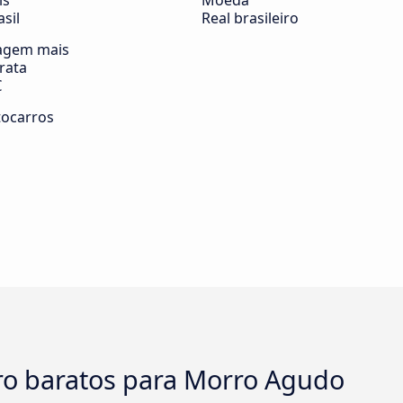
ís
Moeda
asil
Real brasileiro
agem mais
rata
€
tocarros
rro baratos para Morro Agudo