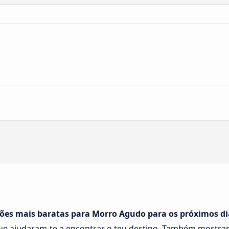
ções mais baratas para Morro Agudo para os próximos di
e ajudaram-te a encontrar o teu destino. Também mostra