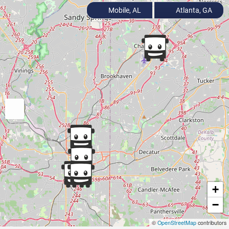
Mobile, AL
Atlanta, GA
+
−
©
OpenStreetMap
contributors