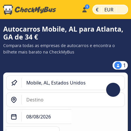
|
|
€
EUR
Autocarros Mobile, AL para Atlanta,
GA de 34 €
Compara todas as empresas de autocarros e encontra o
bilhete mais barato na CheckMyBus
1