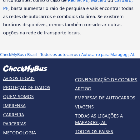
circundantes, como o caso de
Recife, PE
,
Maceió
ou
Caruaru,
PE
, basta aumentar o raio de pesquisa e vais encontrar todas
as redes de autocarros e comboios da área. Se existirem
horários disponíveis, iremos também considerar outras
opções na rede de transporte locais.
CheckMyBus
›
Brasil - Todos os autocarros
› Autocarro para Maragogi, AL
AVISOS LEGAIS
CONFIGURAÇÃO DE COOKIES
PROTEÇÃO DE DADOS
ARTIGO
QUEM SOMOS
EMPRESAS DE AUTOCARROS
IMPRENSA
VIAGENS
CARREIRA
TODAS AS LIGAÇÕES A
MARAGOGI, AL
PARCERIAS
TODOS OS PAÍSES
METODOLOGIA