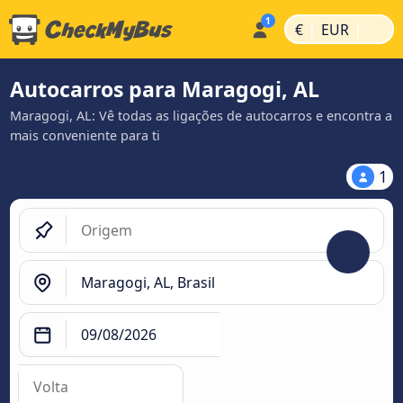
|
|
€
EUR
Autocarros para Maragogi, AL
Maragogi, AL: Vê todas as ligações de autocarros e encontra a
mais conveniente para ti
1