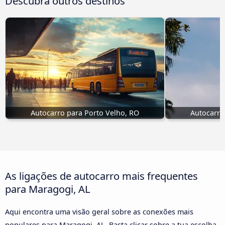
Descubra outros destinos
Autocarro para Porto Velho, RO
Autocarro
As ligações de autocarro mais frequentes
para Maragogi, AL
Aqui encontra uma visão geral sobre as conexões mais
populares para Maragogi, AL. Basta clicar sobre a tua escolha