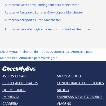
Autocarros Aeroporto Birmingham para Manchester
Autocarro Aeroporto Londres Gatwick para Manchester
Autocarro Aeroporto Luton Manchester
Autocarro para Warrington de Aeroporto Londres Heathrow
CheckMyBus
›
Reino Unido - Todos os autocarros
›
Autocarro para
Manchester
›
Autocarro para Warrington
AVISOS LEGAIS
METODOLOGIA
PROTEÇÃO DE DADOS
CONFIGURAÇÃO DE COOKIES
QUEM SOMOS
ARTIGO
IMPRENSA
EMPRESAS DE AUTOCARROS
CARREIRA
VIAGENS