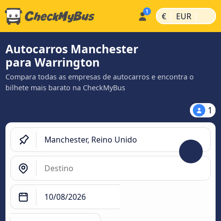
|
|
€
EUR
Autocarros Manchester
para Warrington
Compara todas as empresas de autocarros e encontra o
bilhete mais barato na CheckMyBus
1