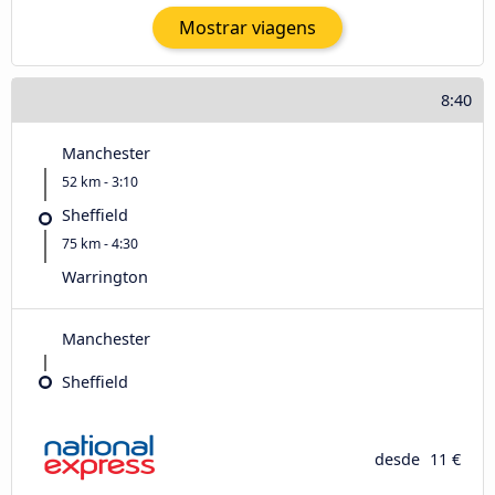
Mostrar viagens
8:40
Manchester
52 km - 3:10
Sheffield
75 km - 4:30
Warrington
Manchester
Sheffield
desde
11 €