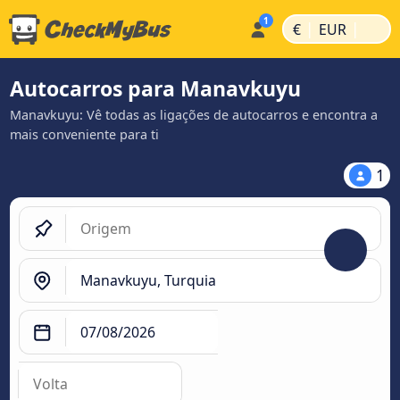
|
|
€
EUR
Autocarros para Manavkuyu
Manavkuyu: Vê todas as ligações de autocarros e encontra a
mais conveniente para ti
1