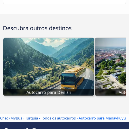
Descubra outros destinos
Autocarro para Denizli
Autoc
CheckMyBus
›
Turquia - Todos os autocarros
› Autocarro para Manavkuyu