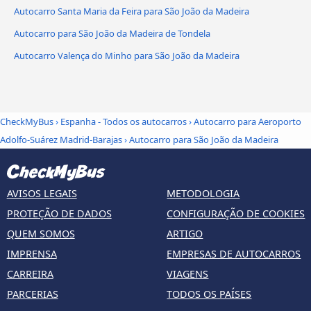
Autocarro Santa Maria da Feira para São João da Madeira
Autocarro para São João da Madeira de Tondela
Autocarro Valença do Minho para São João da Madeira
CheckMyBus
›
Espanha - Todos os autocarros
›
Autocarro para Aeroporto
Adolfo-Suárez Madrid-Barajas
›
Autocarro para São João da Madeira
AVISOS LEGAIS
METODOLOGIA
PROTEÇÃO DE DADOS
CONFIGURAÇÃO DE COOKIES
QUEM SOMOS
ARTIGO
IMPRENSA
EMPRESAS DE AUTOCARROS
CARREIRA
VIAGENS
PARCERIAS
TODOS OS PAÍSES