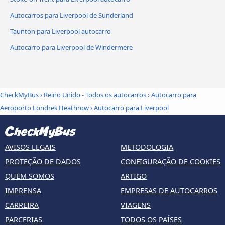
Autocarros para Liverpool de Sunderland
Taunton para Liverpool autocarro
Autocarro para Liverpool de Windermere
CheckMyBus
›
Reino Unido - Todos os autocarros
›
Autocarro para
Aeroporto Londres Heathrow
›
Autocarro para Liverpool
AVISOS LEGAIS
METODOLOGIA
PROTEÇÃO DE DADOS
CONFIGURAÇÃO DE COOKIES
QUEM SOMOS
ARTIGO
IMPRENSA
EMPRESAS DE AUTOCARROS
CARREIRA
VIAGENS
PARCERIAS
TODOS OS PAÍSES