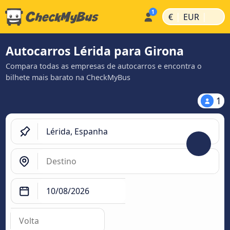
|
|
€
EUR
Autocarros Lérida para Girona
Compara todas as empresas de autocarros e encontra o
bilhete mais barato na CheckMyBus
1