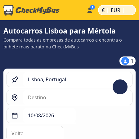
|
|
€
EUR
Autocarros Lisboa para Mértola
Compara todas as empresas de autocarros e encontra o
bilhete mais barato na CheckMyBus
1