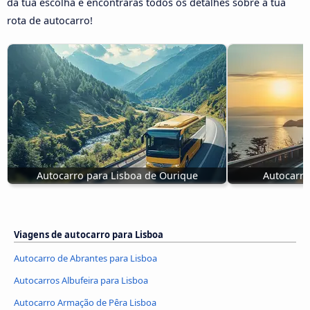
da tua escolha e encontrarás todos os detalhes sobre a tua
rota de autocarro!
Autocarro para Lisboa de Ourique
Autocarro
Viagens de autocarro para Lisboa
Autocarro de Abrantes para Lisboa
Autocarros Albufeira para Lisboa
Autocarro Armação de Pêra Lisboa