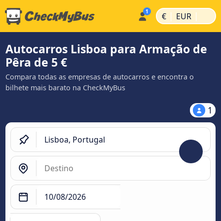
|
|
€
EUR
Autocarros Lisboa para Armação de
Pêra de 5 €
Compara todas as empresas de autocarros e encontra o
bilhete mais barato na CheckMyBus
1