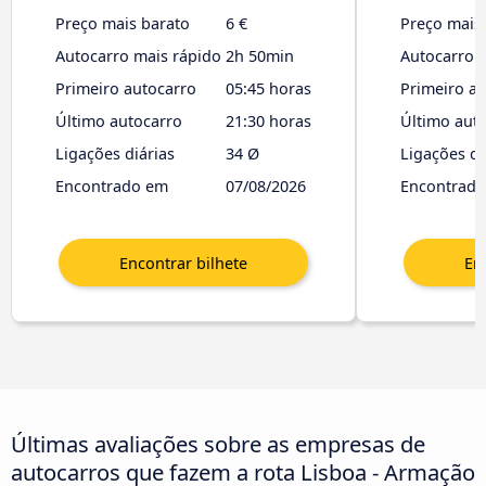
Preço mais barato
6 €
Preço mais
Autocarro mais rápido
2h 50min
Autocarro 
Primeiro autocarro
05:45 horas
Primeiro a
Último autocarro
21:30 horas
Último aut
Ligações diárias
34 Ø
Ligações di
Encontrado em
07/08/2026
Encontrad
Últimas avaliações sobre as empresas de
autocarros que fazem a rota Lisboa - Armação