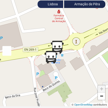
Lisboa
Armação de Pêra
+
−
©
OpenStreetMap
contributors