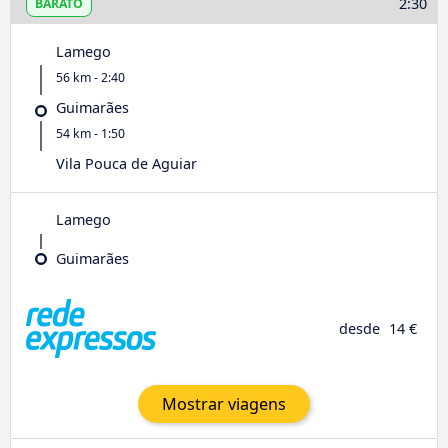
2:30
BARATO
Lamego
56 km - 2:40
Guimarães
54 km - 1:50
Vila Pouca de Aguiar
Lamego
Guimarães
desde
14 €
Mostrar viagens