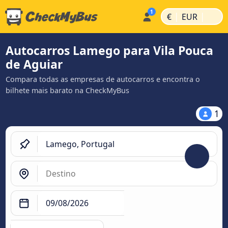
|
|
€
EUR
Autocarros Lamego para Vila Pouca
de Aguiar
Compara todas as empresas de autocarros e encontra o
bilhete mais barato na CheckMyBus
1