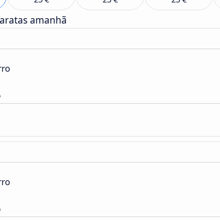
baratas amanhã
rro
o
rro
o