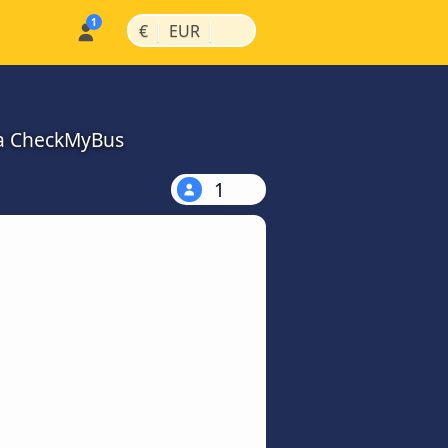
|
|
€
EUR
na CheckMyBus
1