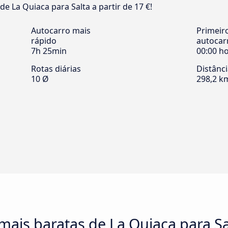
de La Quiaca para Salta a partir de 17 €!
Autocarro mais
Primeir
rápido
autocar
7h 25min
00:00 h
Rotas diárias
Distânc
10 Ø
298,2 k
mais baratas de La Quiaca para Sa