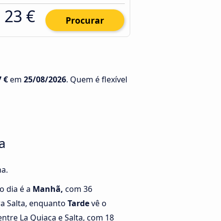
23 €
Procurar
7 €
em
25/08/2026
. Quem é flexível
a
na.
o dia é a
Manhã,
com 36
ra Salta, enquanto
Tarde
vê o
ntre La Quiaca e Salta, com 18