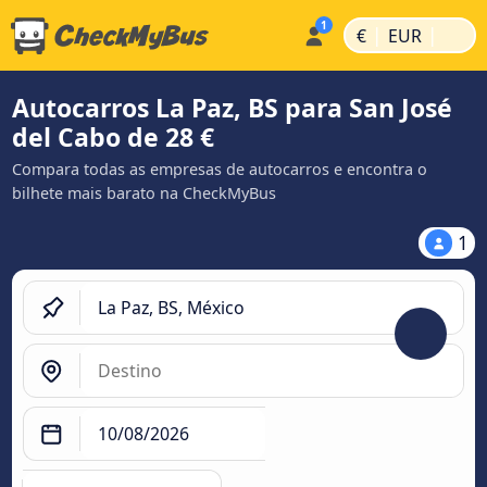
|
|
€
EUR
Autocarros La Paz, BS para San José
del Cabo de 28 €
Compara todas as empresas de autocarros e encontra o
bilhete mais barato na CheckMyBus
1