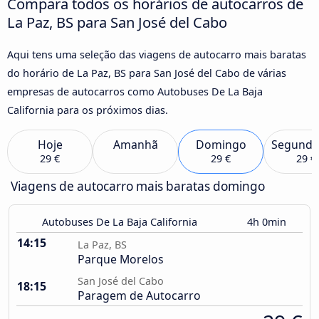
Compara todos os horários de autocarros de
La Paz, BS para San José del Cabo
Aqui tens uma seleção das viagens de autocarro mais baratas
do horário de La Paz, BS para San José del Cabo de várias
empresas de autocarros como Autobuses De La Baja
California para os próximos dias.
Hoje
Amanhã
Domingo
Segunda
29 €
29 €
29 €
Viagens de autocarro mais baratas domingo
Autobuses De La Baja California
4h 0min
14:15
La Paz, BS
Parque Morelos
San José del Cabo
18:15
Paragem de Autocarro