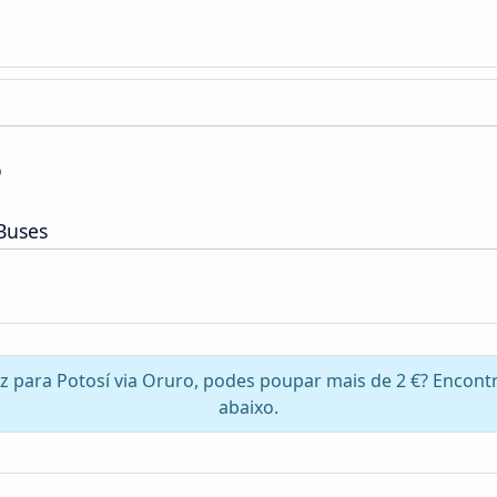
o
Buses
az para Potosí via Oruro, podes poupar mais de 2 €? Encon
abaixo.