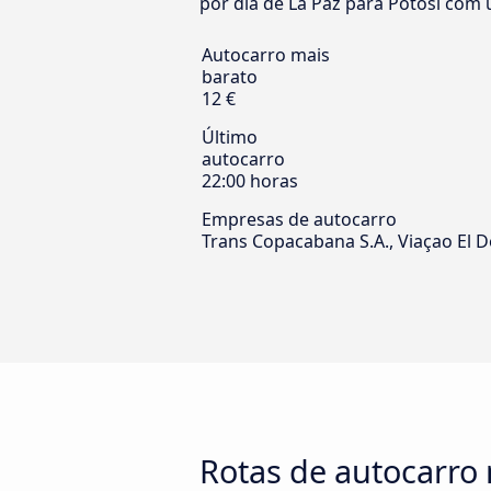
por dia de La Paz para Potosí com u
Autocarro mais
barato
12 €
Último
autocarro
22:00 horas
Empresas de autocarro
Trans Copacabana S.A., Viaçao El 
Rotas de autocarro 