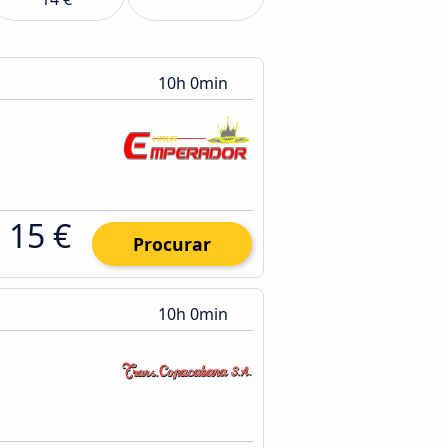
10h 0min
15 €
Procurar
10h 0min