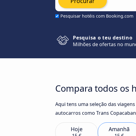
Procurar
Pesquisar hotéis com Booking.com
Pesquisa o teu destino
Milhões de ofertas no mu
Compara todos os ho
Aqui tens uma seleção das viagens
autocarros como Trans Copacabana 
Hoje
Amanhã
15 €
15 €