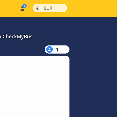
|
|
€
EUR
na CheckMyBus
1