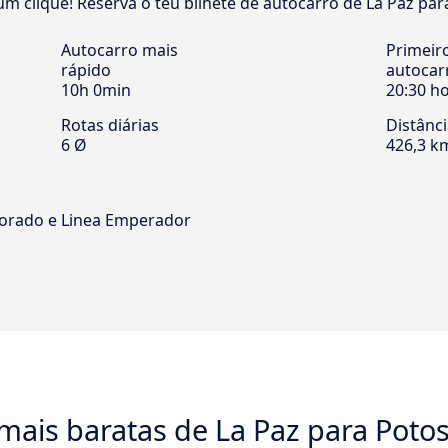
m clique! Reserva o teu bilhete de autocarro de La Paz para 
Autocarro mais
Primeir
rápido
autocar
10h 0min
20:30 h
Rotas diárias
Distânc
6 Ø
426,3 k
Dorado e Linea Emperador
mais baratas de La Paz para Potos