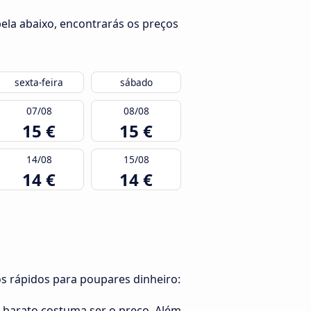
bela abaixo, encontrarás os preços
sexta-feira
sábado
07/08
08/08
15 €
15 €
14/08
15/08
14 €
14 €
os rápidos para poupares dinheiro:
s barato costuma ser o preço. Além