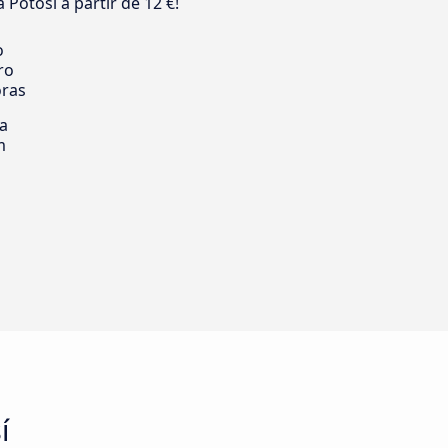
Potosí a partir de 12 €!
o
ro
oras
ia
m
í