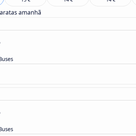
baratas amanhã
o
Buses
o
Buses