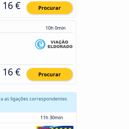
16 €
Procurar
10h 0min
16 €
Procurar
tra as ligações correspondentes
11h 30min