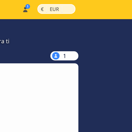
|
|
€
EUR
a ti
1