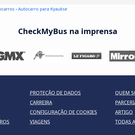
ocarros
› Autocarro para Kyaukse
CheckMyBus na imprensa
PROTEÇÃO DE DADOS
QUEM 
CARREIRA
PARCERI
CONFIGURAÇÃO DE COOKIES
ARTIGO
RROS
VIAGENS
TODAS A