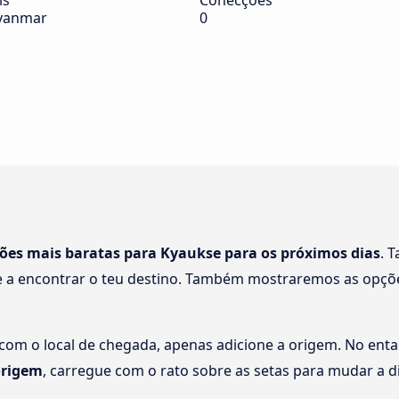
ís
Conecções
yanmar
0
ções mais baratas para Kyaukse para os próximos dias
. 
 a encontrar o teu destino. Também mostraremos as opçõe
 com o local de chegada, apenas adicione a origem. No enta
origem
, carregue com o rato sobre as setas para mudar a d