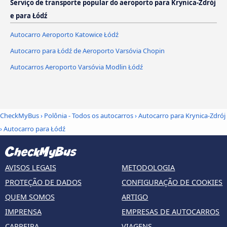
Serviço de transporte popular do aeroporto para Krynica-Zdrój
e para Łódź
Autocarro Aeroporto Katowice Łódź
Autocarro para Łódź de Aeroporto Varsóvia Chopin
Autocarros Aeroporto Varsóvia Modlin Łódź
CheckMyBus
›
Polônia - Todos os autocarros
›
Autocarro para Krynica-Zdrój
›
Autocarro para Łódź
AVISOS LEGAIS
METODOLOGIA
PROTEÇÃO DE DADOS
CONFIGURAÇÃO DE COOKIES
QUEM SOMOS
ARTIGO
IMPRENSA
EMPRESAS DE AUTOCARROS
CARREIRA
VIAGENS