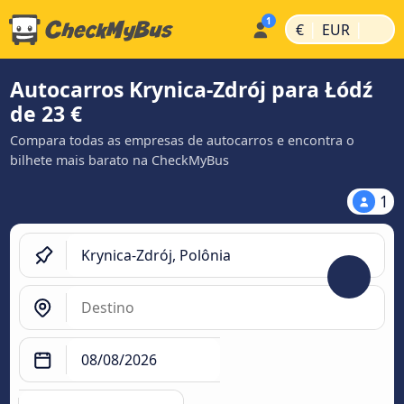
|
|
€
EUR
Autocarros Krynica-Zdrój para Łódź
de 23 €
Compara todas as empresas de autocarros e encontra o
bilhete mais barato na CheckMyBus
1