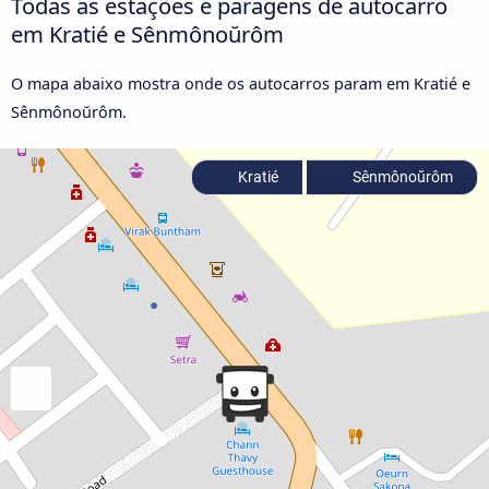
Todas as estações e paragens de autocarro
em Kratié e Sênmônoŭrôm
O mapa abaixo mostra onde os autocarros param em Kratié e
Sênmônoŭrôm.
Kratié
Sênmônoŭrôm