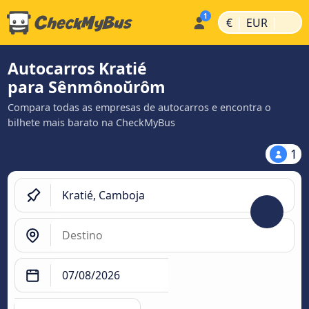
|
|
€
EUR
Autocarros Kratié
para Sênmônoŭrôm
Compara todas as empresas de autocarros e encontra o
bilhete mais barato na CheckMyBus
1