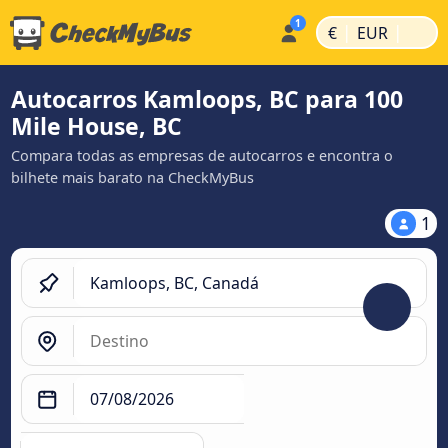
|
|
€
EUR
Autocarros Kamloops, BC para 100
Mile House, BC
Compara todas as empresas de autocarros e encontra o
bilhete mais barato na CheckMyBus
1