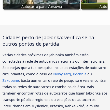
Autocarro para Varsóvia
Autoca
Cidades perto de Jabłonka: verifica se há
outros pontos de partida
Várias cidades próximas de Jabłonka também estão
conectadas à rede de autocarros nacionais ou internacionais.
Se desejas que a tua pesquisa inclua as estações de autocarro
circundantes, como o caso de
Nowy Targ
,
Bochnia
ou
Zakopane
, basta aumentar o raio de pesquisa e vais encontrar
todas as redes de autocarros e comboios da área. Vais
também encontrar rotas de autocarros que ligam Jabłonka aos
transporte público regionais ou estações de autocarros
interurbanos em Myslenice, Brzesko, Rabka-Zdrój e muito