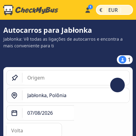
|
|
€
EUR
Autocarros para Jabłonka
Jabłonka: Vê todas as ligações de autocarros e encontra a
mais conveniente para ti
1