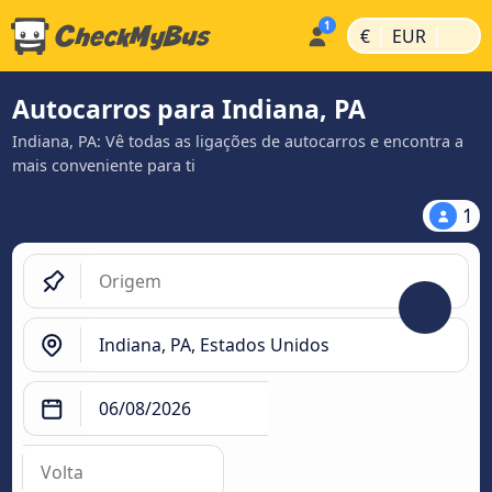
|
|
€
EUR
Autocarros para Indiana, PA
Indiana, PA: Vê todas as ligações de autocarros e encontra a
mais conveniente para ti
1