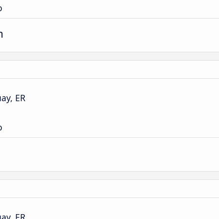
o
m
ay, ER
o
ay, ER