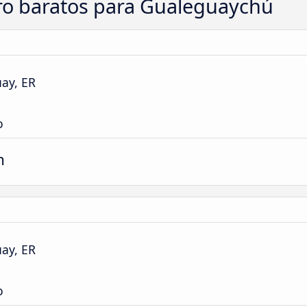
rro baratos para Gualeguaychú
ay, ER
o
m
ay, ER
o