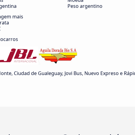
ís
Moeda
gentina
Peso argentino
agem mais
rata
€
tocarros
onte, Ciudad de Gualeguay, Jovi Bus, Nuevo Expreso e Rápi