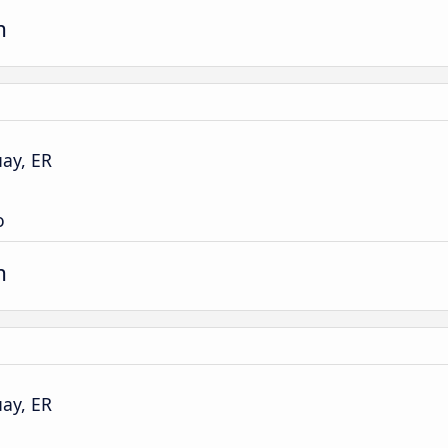
m
ay, ER
o
m
ay, ER