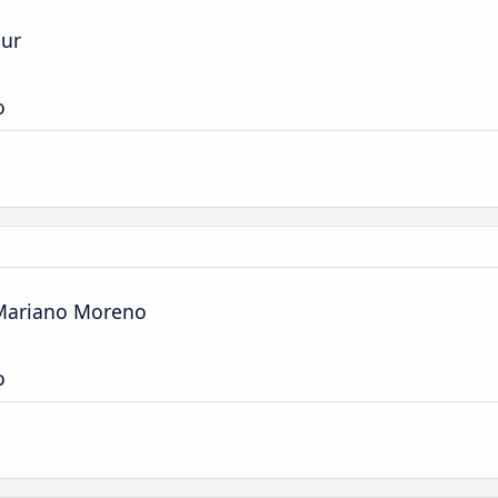
Sur
o
 Mariano Moreno
o