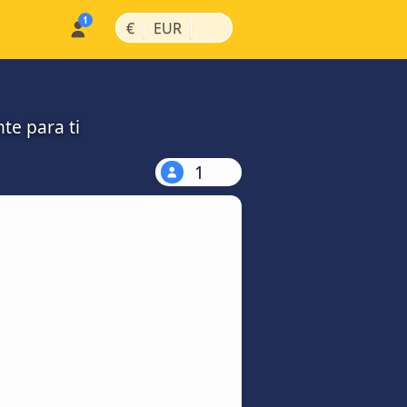
|
|
€
EUR
te para ti
1