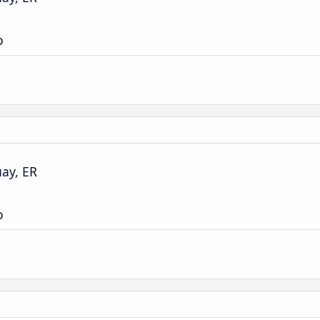
o
ay, ER
o