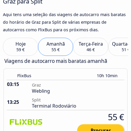
Graz para Split
Aqui tens uma seleção das viagens de autocarro mais baratas
do horário de Graz para Split de várias empresas de
autocarros como FlixBus para os próximos dias.
Hoje
Amanhã
Terça-Feira
Quarta-F
59 €
55 €
46 €
51 €
Viagens de autocarro mais baratas amanhã
FlixBus
10h 10min
03:15
Graz
Webling
Split
13:25
Terminal Rodoviário
55 €
Procurar