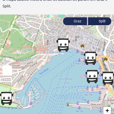
Split.
Graz
Split
+