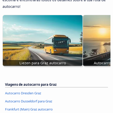
autocarro!
Liezen para Graz autocarro
Autocarros
Viagens de autocarro para Graz
Autocarro Dresden Graz
Autocarro Dusseldorf para Graz
Frankfurt (Main) Graz autocarro