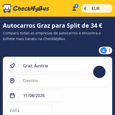
|
|
€
EUR
Autocarros Graz para Split de 34 €
Compara todas as empresas de autocarros e encontra o
bilhete mais barato na CheckMyBus
1