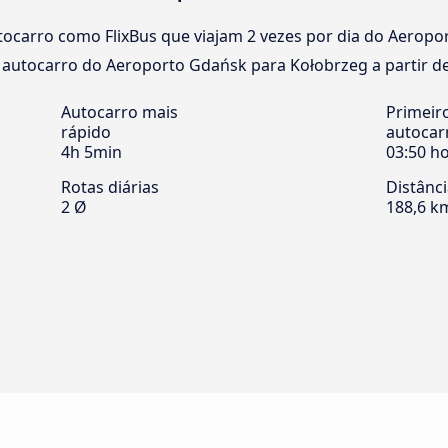
ocarro como FlixBus que viajam 2 vezes por dia do Aerop
e autocarro do Aeroporto Gdańsk para Kołobrzeg a partir de
Autocarro mais
Primeir
rápido
autocar
4h 5min
03:50 h
Rotas diárias
Distânc
2 Ø
188,6 k