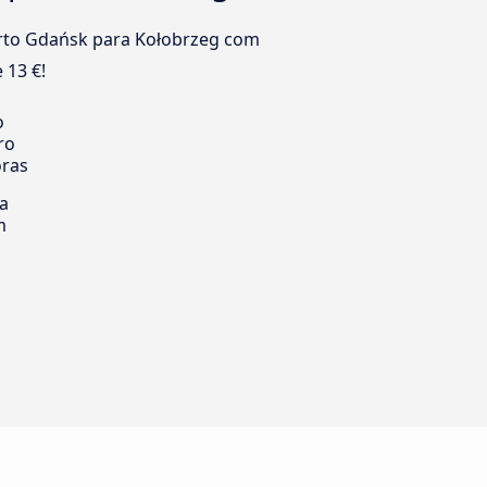
orto Gdańsk para Kołobrzeg com
 13 €!
o
ro
oras
ia
m