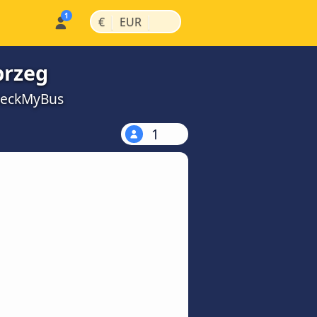
|
|
€
EUR
brzeg
CheckMyBus
1