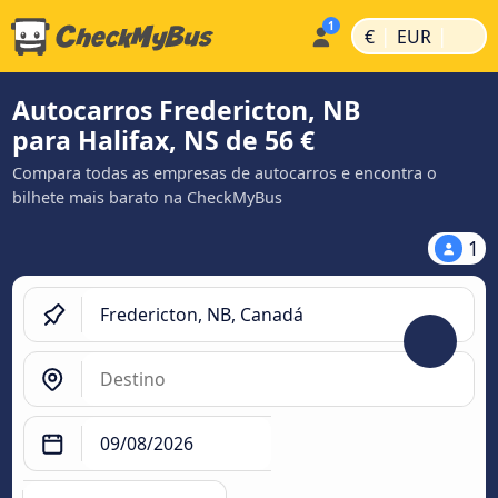
|
|
€
EUR
Autocarros Fredericton, NB
para Halifax, NS de 56 €
Compara todas as empresas de autocarros e encontra o
bilhete mais barato na CheckMyBus
1