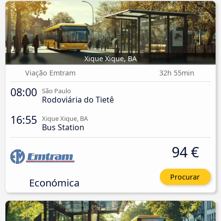
Xique Xique, BA
Viação Emtram
32h 55min
08:00
São Paulo
Rodoviária do Tietê
16:55
Xique Xique, BA
Bus Station
94 €
Procurar
Económica