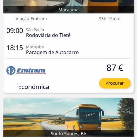
Macajuba
Viação Emtram
33h 15min
09:00
São Paulo
Rodoviária do Tietê
18:15
Macajuba
Paragem de Autocarro
87 €
Procurar
Económica
Souto Soares, BA