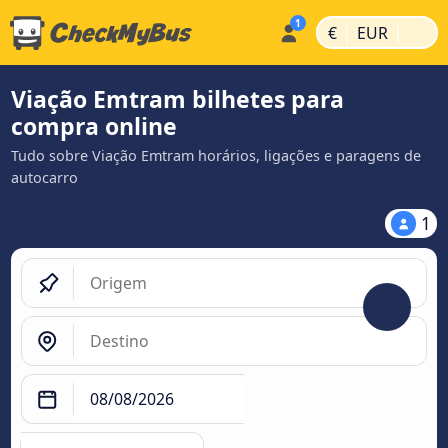
|
|
€
EUR
Viação Emtram bilhetes para
compra online
Tudo sobre Viação Emtram horários, ligações e paragens de
autocarro
1