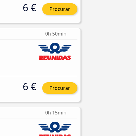
6 €
Procurar
0h 50min
6 €
Procurar
0h 15min