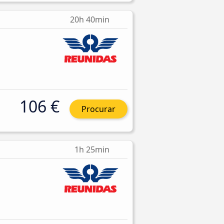
20h 40min
106 €
Procurar
1h 25min