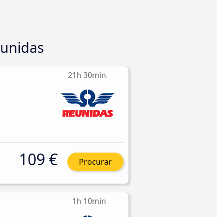
eunidas
21h 30min
109 €
Procurar
1h 10min