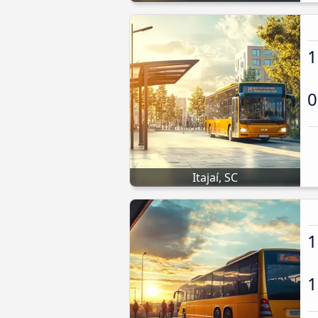
1
0
Itajaí, SC
1
1