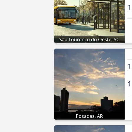
1
São Lourenço do Oeste, SC
1
1
Posadas, AR