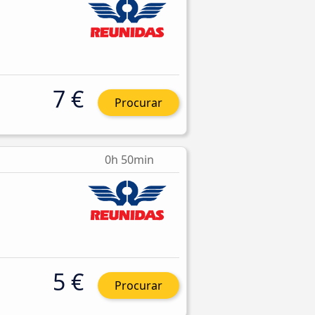
7 €
Procurar
0h 50min
5 €
Procurar