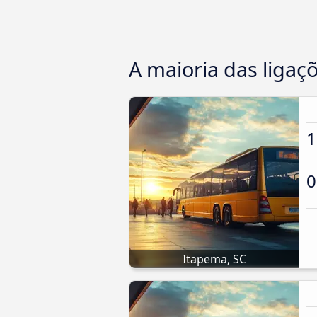
A maioria das ligaç
1
0
Itapema, SC