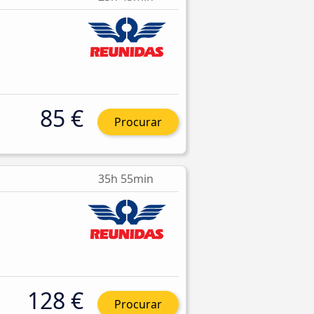
85 €
Procurar
35h 55min
128 €
Procurar