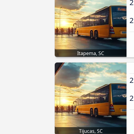
2
2
Itapema, SC
2
2
Tijucas, SC