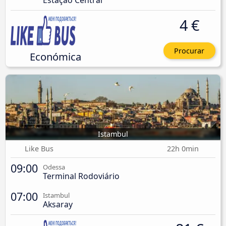
Estação Central
4 €
Procurar
Económica
Istambul
Like Bus
22h 0min
09:00
Odessa
Terminal Rodoviário
07:00
Istambul
Aksaray