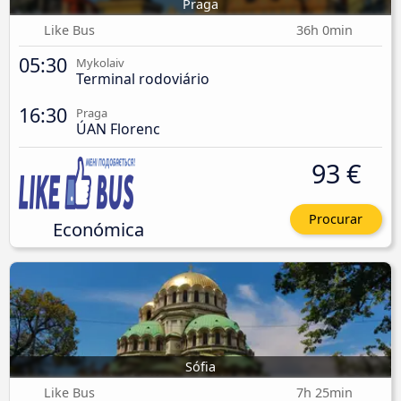
Praga
Like Bus
36h 0min
05:30
Mykolaiv
Terminal rodoviário
16:30
Praga
ÚAN Florenc
93 €
Procurar
Económica
Sófia
Like Bus
7h 25min