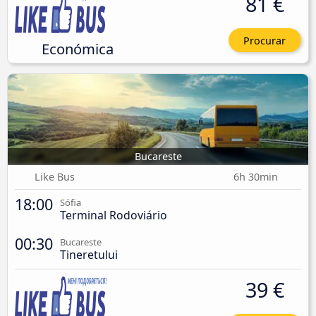
81 €
Procurar
Económica
Bucareste
Like Bus
6h 30min
18:00
Sófia
Terminal Rodoviário
00:30
Bucareste
Tineretului
39 €