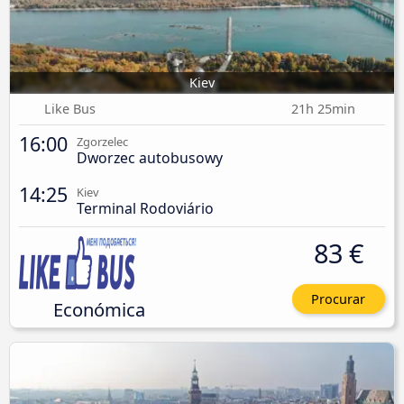
Kiev
Like Bus
21h 25min
16:00
Zgorzelec
Dworzec autobusowy
14:25
Kiev
Terminal Rodoviário
83 €
Procurar
Económica