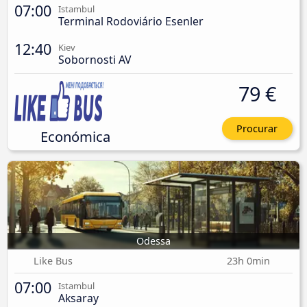
07:00
Istambul
Terminal Rodoviário Esenler
12:40
Kiev
Sobornosti AV
79 €
Procurar
Económica
Odessa
Like Bus
23h 0min
07:00
Istambul
Aksaray