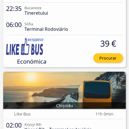
22:35
Bucareste
Tineretului
06:00
Sófia
Terminal Rodoviário
39 €
Procurar
Económica
Chişinău
Like Bus
11h 0min
02:00
Kryvyi Rih