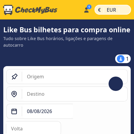
|
|
€
EUR
Like Bus bilhetes para compra online
Tudo sobre Like Bus horários, ligações e paragens de
autocarro
1