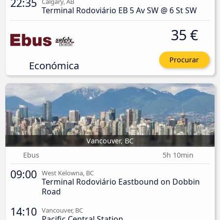
22:35
Calgary, AB
Terminal Rodoviário EB 5 Av SW @ 6 St SW
35 €
Procurar
Económica
Vancouver, BC
Ebus
5h 10min
09:00
West Kelowna, BC
Terminal Rodoviário Eastbound on Dobbin
Road
14:10
Vancouver, BC
Pacific Central Station