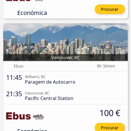
Procurar
Económica
Vancouver, BC
Ebus
9h 50min
11:45
Williams, BC
Paragem de Autocarro
21:35
Vancouver, BC
Pacific Central Station
100 €
Procurar
Económica