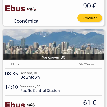
90 €
Procurar
Económica
Vancouver, BC
Ebus
5h 35min
08:35
Kelowna, BC
Downtown
14:10
Vancouver, BC
Pacific Central Station
61 €