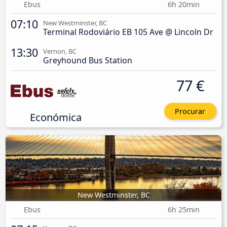
Ebus
6h 20min
07:10
New Westminster, BC
Terminal Rodoviário EB 105 Ave @ Lincoln Dr
13:30
Vernon, BC
Greyhound Bus Station
77 €
Procurar
Económica
New Westminster, BC
Ebus
6h 25min