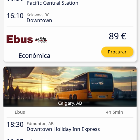
Pacific Central Station
16:10
Kelowna, BC
Downtown
89 €
Procurar
Económica
Calgary, AB
Ebus
4h 5min
18:30
Edmonton, AB
Downtown Holiday Inn Express