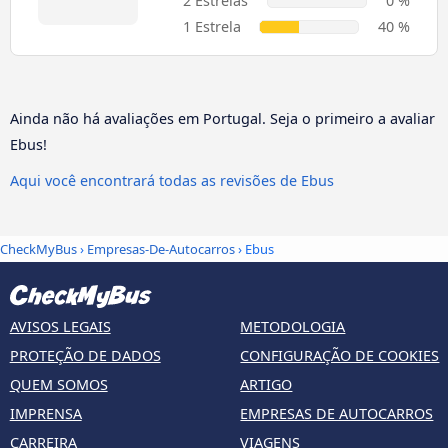
2 Estrelas
0 %
1 Estrela
40 %
Ainda não há avaliações em Portugal. Seja o primeiro a avaliar
Ebus!
Aqui você encontrará todas as revisões de Ebus
CheckMyBus
›
Empresas-De-Autocarros
› Ebus
AVISOS LEGAIS
METODOLOGIA
PROTEÇÃO DE DADOS
CONFIGURAÇÃO DE COOKIES
QUEM SOMOS
ARTIGO
IMPRENSA
EMPRESAS DE AUTOCARROS
CARREIRA
VIAGENS