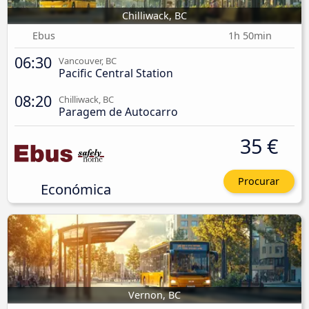
Chilliwack, BC
Ebus
1h 50min
06:30
Vancouver, BC
Pacific Central Station
08:20
Chilliwack, BC
Paragem de Autocarro
35 €
Procurar
Económica
Vernon, BC