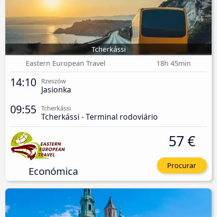
Tcherkássi
Eastern European Travel
18h 45min
14:10
Rzeszów
Jasionka
09:55
Tcherkássi
Tcherkássi - Terminal rodoviário
57 €
Procurar
Económica