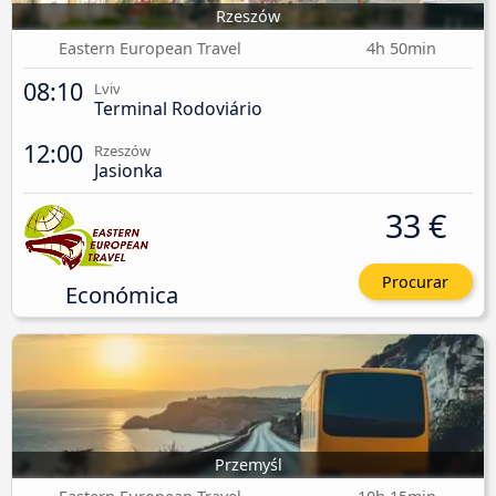
Rzeszów
Eastern European Travel
4h 50min
08:10
Lviv
Terminal Rodoviário
12:00
Rzeszów
Jasionka
33 €
Procurar
Económica
Przemyśl